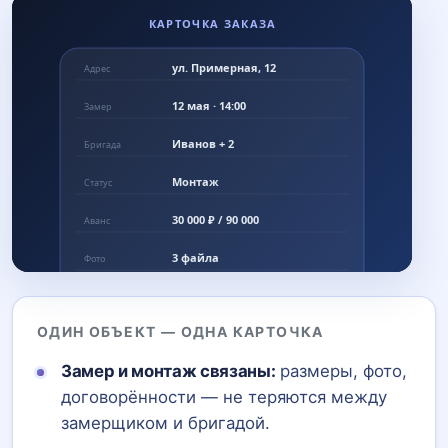
КАРТОЧКА ЗАКАЗА
ул. Примерная, 12
Адрес
12 мая · 14:00
Замер
Иванов + 2
Бригада
Монтаж
Статус
30 000 ₽ / 90 000
Аванс
3 файла
Фото
Замер → монтаж → сдача
ОДИН ОБЪЕКТ — ОДНА КАРТОЧКА
Замер и монтаж связаны:
размеры, фото,
Один объект — одна правда
договорённости — не теряются между
замерщиком и бригадой.