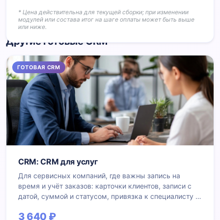
* Цена действительна для текущей сборки; при изменении
модулей или состава итог на шаге оплаты может быть выше
или ниже.
Другие готовые CRM
ГОТОВАЯ CRM
CRM: CRM для услуг
Для сервисных компаний, где важны запись на
время и учёт заказов: карточки клиентов, записи с
датой, суммой и статусом, привязка к специалисту и
менеджеру. Подключены календарь записей,
3 640 ₽
справочник услуг, касса по оплатам и воронка по