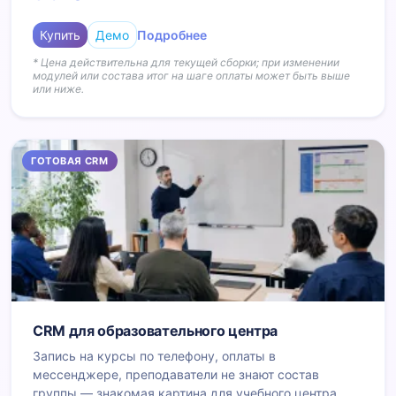
этапам заказа — видно загрузку и этапы без таблиц.
Купить
Демо
Подробнее
* Цена действительна для текущей сборки; при изменении
модулей или состава итог на шаге оплаты может быть выше
или ниже.
ГОТОВАЯ CRM
CRM для образовательного центра
Запись на курсы по телефону, оплаты в
мессенджере, преподаватели не знают состав
группы — знакомая картина для учебного центра.