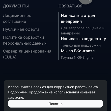
ДОКУМЕНТЫ
СВЯЗАТЬСЯ
Лицензионное
Написать в отдел
соглашение
внедрения
Для запросов по ценам и
Публичная оферта
внедрению
Политика обработки
Написать в поддержку
персональных данных
Только для поддержки
Мы во ВКонтакте
Сервер лицензирования
(EULA)
Группа NXR-Engine
Обработка персональных данных на сайте осуществляется
Используются cookies для корректной работы сайта.
в соответствии с
политикой обработки персональных
Подробнее
. Продолжение использования означает
данных
.
согласие.
© 2026 NXR-Engine. Все права защищены.
Понятно