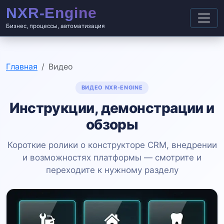
Бизнес, процессы, автоматизация
Главная
Видео
ВИДЕО NXR-ENGINE
Инструкции, демонстрации и
обзоры
Короткие ролики о конструкторе CRM, внедрении
и возможностях платформы — смотрите и
переходите к нужному разделу