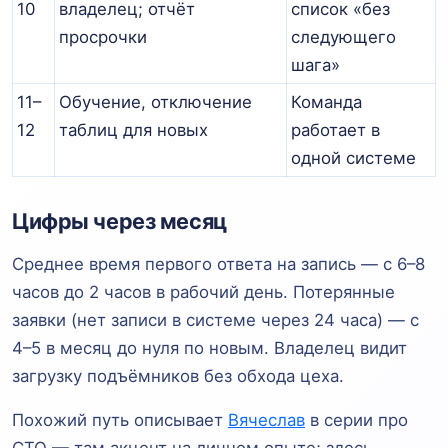
10
владелец; отчёт
список «без
просрочки
следующего
шага»
11–
Обучение, отключение
Команда
12
таблиц для новых
работает в
одной системе
Цифры через месяц
Среднее время первого ответа на запись — с 6–8
часов до 2 часов в рабочий день. Потерянные
заявки (нет записи в системе через 24 часа) — с
4–5 в месяц до нуля по новым. Владелец видит
загрузку подъёмников без обхода цеха.
Похожий путь описывает
Вячеслав
в серии про
СТО — там акцент на личном опыте; здесь —