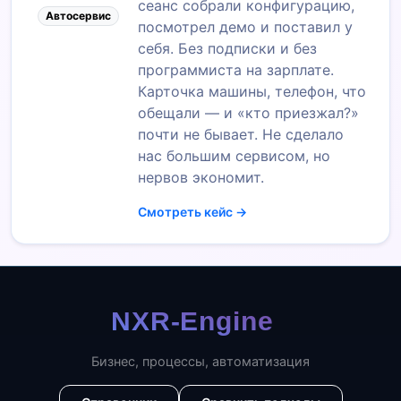
сеанс собрали конфигурацию,
Автосервис
посмотрел демо и поставил у
себя. Без подписки и без
программиста на зарплате.
Карточка машины, телефон, что
обещали — и «кто приезжал?»
почти не бывает. Не сделало
нас большим сервисом, но
нервов экономит.
Смотреть кейс →
Бизнес, процессы, автоматизация