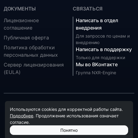
ДОКУМЕНТЫ
СВЯЗАТЬСЯ
Лицензионное
Написать в отдел
соглашение
внедрения
Для запросов по ценам и
Публичная оферта
внедрению
Политика обработки
Написать в поддержку
персональных данных
Только для поддержки
Мы во ВКонтакте
Сервер лицензирования
(EULA)
Группа NXR-Engine
Обработка персональных данных на сайте осуществляется
Используются cookies для корректной работы сайта.
в соответствии с
политикой обработки персональных
Подробнее
. Продолжение использования означает
данных
.
согласие.
© 2026 NXR-Engine. Все права защищены.
Понятно