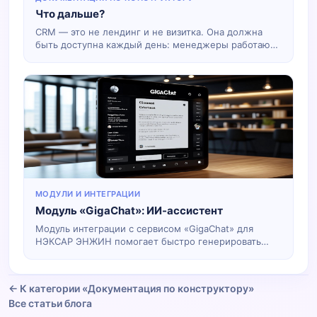
Что дальше?
CRM — это не лендинг и не визитка. Она должна
быть доступна каждый день: менеджеры работают
с заявками, руководитель смотрит задачи,
сотрудники обновляют статусы и комментарии.
МОДУЛИ И ИНТЕГРАЦИИ
Модуль «GigaChat»: ИИ-ассистент
Модуль интеграции с сервисом «GigaChat» для
НЭКСАР ЭНЖИН помогает быстро генерировать
тексты в карточках вашей системы: сообщения
клиентам, заметки, шаблоны ответов, описания
услуг, шаблоны документов и другие черновики.
← К категории «Документация по конструктору»
Все статьи блога