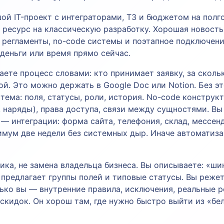
ой IT-проект с интеграторами, ТЗ и бюджетом на полго
 ресурс на классическую разработку. Хорошая новость:
 регламенты, no-code системы и поэтапное подключени
 деньги или время прямо сейчас.
ете процесс словами: кто принимает заявку, за сколь
ой. Это можно держать в Google Doc или Notion. Без 
тема: поля, статусы, роли, история. No-code конструк
, наряды), права доступа, связи между сущностями. В
 — интеграции: форма сайта, телефония, склад, мессен
имум две недели без системных дыр. Иначе автоматиза
ка, не замена владельца бизнеса. Вы описываете: «шин
 предлагает группы полей и типовые статусы. Вы реже
олько вы — внутренние правила, исключения, реальные 
скидок. Он хорош там, где нужно быстро выйти из «бе