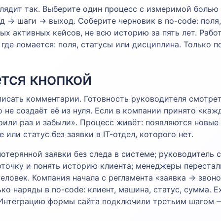
лядит так. Выберите один процесс с измеримой болью
од → шаги → выход. Соберите черновик в no-code: поля
х активных кейсов, не всю историю за пять лет. Работ
 где ломается: поля, статусы или дисциплина. Только 
ется кнопкой
 писать комментарии. Готовность руководителя смотре
 не создаёт её из нуля. Если в компании принято «каж
или раз и забыли». Процесс живёт: появляются новые у
 или статус без заявки в IT-отдел, которого нет.
отерянной заявки без следа в системе; руководитель с
рточку и понять историю клиента; менеджеры перестал
еловек. Компания начала с регламента «заявка → звоно
о наряды в no-code: клиент, машина, статус, сумма. E
. Интеграцию формы сайта подключили третьим шагом 