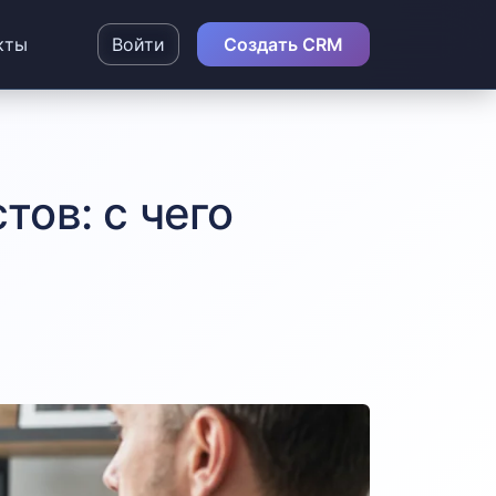
кты
Войти
Создать CRM
ов: с чего