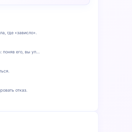
а, где «зависло».
поняв его, вы уп...
ться.
ровать отказ.