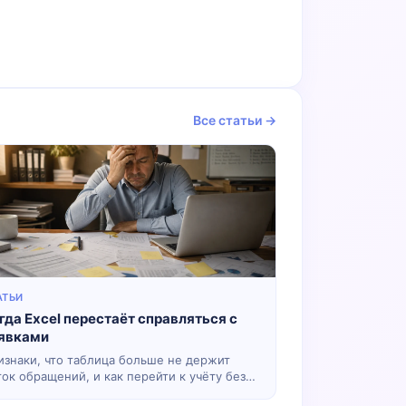
Все статьи →
АТЬИ
гда Excel перестаёт справляться с
явками
изнаки, что таблица больше не держит
ток обращений, и как перейти к учёту без
оса — без немедленной «большой CRM».