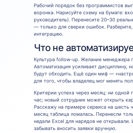
Рабочий порядок без программистов выг
воронка. Нарисуйте схему на бумаге: вх
руководитель). Перенесите 20–30 реальны
— только для сверки ошибок. Разберите,
интеграцию.
Что не автоматизиру
Культура follow-up. Желание менеджера
Автоматизация усиливает дисциплину, но
будут обходить. Ещё один миф — «настро
для того, чтобы владелец мог менять поле
Критерии успеха через месяц: ни одной п
час; новый сотрудник может открыть ка
Расскажу на примере сервиса на шесть ч
месяц таблица ломалась. Перенесли тольк
недели Excel для нарядов не открывали
забывать вносить заявки вручную.