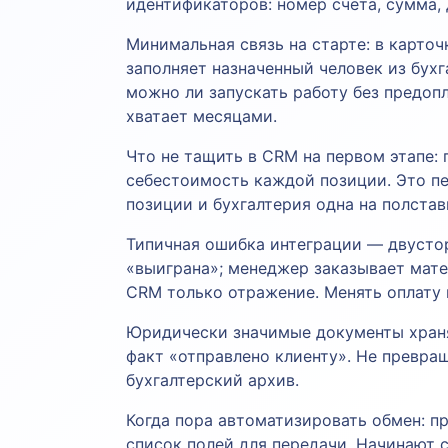
идентификаторов: номер счёта, сумма, 
Минимальная связь на старте: в карточк
заполняет назначенный человек из бух
можно ли запускать работу без предоп
хватает месяцами.
Что не тащить в CRM на первом этапе:
себестоимость каждой позиции. Это пе
позиции и бухгалтерия одна на полстав
Типичная ошибка интеграции — двустор
«выиграна»; менеджер заказывает мате
CRM только отражение. Менять оплату 
Юридически значимые документы хранятс
факт «отправлено клиенту». Не превра
бухгалтерский архив.
Когда пора автоматизировать обмен: пр
список полей для передачи. Начинают 