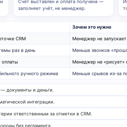
ом
Счёт выставлен и оплата получена —
И
заполняет учёт, не менеджер.
т
Зачем это нужно
арточке CRM
Менеджер не запускает
темы раз в день
Меньше звонков «прошл
я оплаты
Менеджер не «рисует» 
бильного ручного режима
Меньше срывов из-за п
 — документы и деньги.
оматической интеграции.
лтерии ответственным за отметки в CRM.
ороны без регламента.