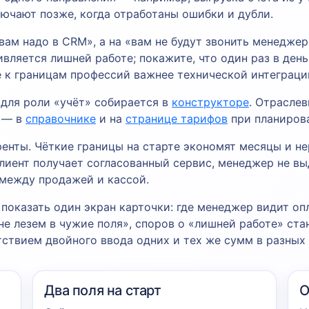
ючают позже, когда отработаны ошибки и дубли.
«вам надо в CRM», а на «вам не будут звонить менедж
ивляется лишней работе; покажите, что один раз в ден
е к границам профессий важнее технической интеграци
 для роли «учёт» собирается в
конструкторе
. Отрасле
в — в
справочнике
и на
странице тарифов
при планирова
ренты. Чёткие границы на старте экономят месяцы и не
лиент получает согласованный сервис, менеджер не вы
 между продажей и кассой.
показать один экран карточки: где менеджер видит опл
не лезем в чужие поля», споров о «лишней работе» ста
тствием двойного ввода одних и тех же сумм в разных
Два поля на старт
О