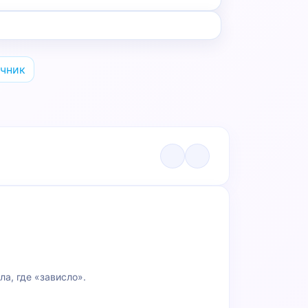
чник
а, где «зависло».