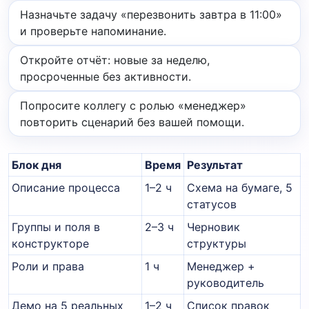
Назначьте задачу «перезвонить завтра в 11:00»
и проверьте напоминание.
Откройте отчёт: новые за неделю,
просроченные без активности.
Попросите коллегу с ролью «менеджер»
повторить сценарий без вашей помощи.
Блок дня
Время
Результат
Описание процесса
1–2 ч
Схема на бумаге, 5
статусов
Группы и поля в
2–3 ч
Черновик
конструкторе
структуры
Роли и права
1 ч
Менеджер +
руководитель
Демо на 5 реальных
1–2 ч
Список правок