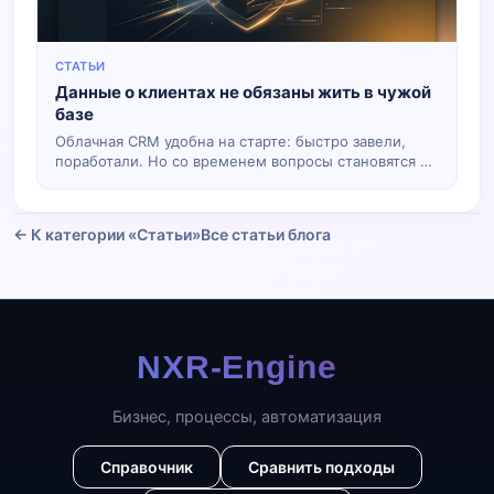
СТАТЬИ
Данные о клиентах не обязаны жить в чужой
базе
Облачная CRM удобна на старте: быстро завели,
поработали. Но со временем вопросы становятся не
про «удобные кнопки», а про то, кто владеет базой,
куда она уедет при смене тарифа и что будет, если
сервис изменит правила или исчезнет из региона.
← К категории «Статьи»
Все статьи блога
Бизнес, процессы, автоматизация
Справочник
Сравнить подходы