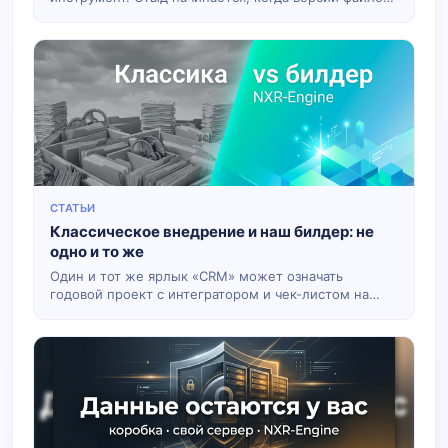
три, дубли клиентов плодятся, а руководитель в
понедельник не может честно ответить, сколько
сделок в работе и где они застряли. Переход в
систему не обязан быть «проектом века»: можно
сделать его по-взрослому и по-человечески.
СТАТЬИ
Классическое внедрение и наш билдер: не
одно и то же
Один и тот же ярлык «CRM» может означать
годовой проект с интегратором и чек-листом на
сотню пунктов — или живую конфигурацию,
которую вы собираете под свой бизнес и ставите к
себе на сервер без философских дебатов про «фазу
два». Ниже — честно, по полочкам: чем отличается
классика от NXR-Engine и почему имеет смысл
выбрать нас.