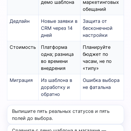
демо шаблона
маркетинговых
обещаний
Дедлайн
Новые заявки в
Защита от
CRM через 14
бесконечной
дней
настройки
Стоимость
Платформа
Планируйте
одна; разница
бюджет по
во времени
часам, не по
внедрения
«типу»
Миграция
Из шаблона в
Ошибка выбора
доработку и
не фатальна
обратно
Выпишите пять реальных статусов и пять
полей до выбора.
Сравните с демо шаблона в магазине —