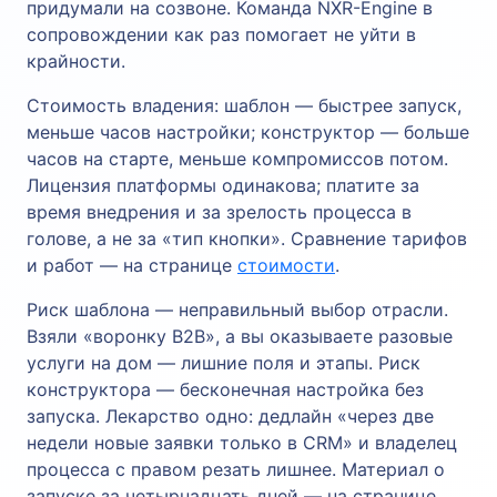
придумали на созвоне. Команда NXR-Engine в
сопровождении как раз помогает не уйти в
крайности.
Стоимость владения: шаблон — быстрее запуск,
меньше часов настройки; конструктор — больше
часов на старте, меньше компромиссов потом.
Лицензия платформы одинакова; платите за
время внедрения и за зрелость процесса в
голове, а не за «тип кнопки». Сравнение тарифов
и работ — на странице
стоимости
.
Риск шаблона — неправильный выбор отрасли.
Взяли «воронку B2B», а вы оказываете разовые
услуги на дом — лишние поля и этапы. Риск
конструктора — бесконечная настройка без
запуска. Лекарство одно: дедлайн «через две
недели новые заявки только в CRM» и владелец
процесса с правом резать лишнее. Материал о
запуске за четырнадцать дней — на странице