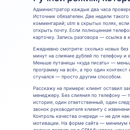
Администратор каждые два часа проверя
Источник обязателен. Две недели такого
комментарий; utm в скрытых полях, если
открыть почту. Если полноценная телефо
карточку. Запись разговора — ссылка в 
Ежедневно смотрите: сколько новых без 
минут на слияние дублей по телефону и e
Меньше путаницы «куда писать» — меньш
программу на всё», а про один контекст 
стучался — просто другим способом.
Расскажу на примере: клиент оставил за
менеджеру. Без слияния по телефону — 
история, один ответственный, один след
звонок руководителя клиенту с извинени
Контроль качества очереди — не для нак
мотивации. На форме сайта — минимум по
должна появиться в CRM быстрее, чем ме