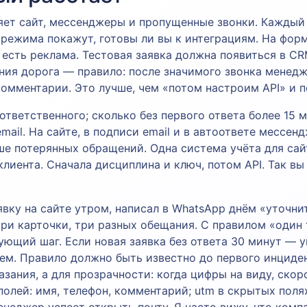
ет сайт, мессенджеры и пропущенные звонки. Каждый к
 режима покажут, готовы ли вы к интеграциям. На фор
 есть реклама. Тестовая заявка должна появиться в C
ния дорога — правило: после значимого звонка менедж
комментарии. Это лучше, чем «потом настроим API» и п
ответственного; сколько без первого ответа более 15 м
mail. На сайте, в подписи email и в автоответе мессе
е потерянных обращений. Одна система учёта для сай
клиента. Сначала дисциплина и ключ, потом API. Так вы
явку на сайте утром, написал в WhatsApp днём «уточни
три карточки, три разных обещания. С правилом «один
ующий шаг. Если новая заявка без ответа 30 минут — 
ем. Правило должно быть известно до первого инцидент
азания, а для прозрачности: когда цифры на виду, ско
лей: имя, телефон, комментарий; utm в скрытых полях,
неджер успеет открыть почту. Я часто вижу, что компа