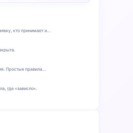
вку, кто принимает и...
акрыта.
я. Простые правила...
а, где «зависло».