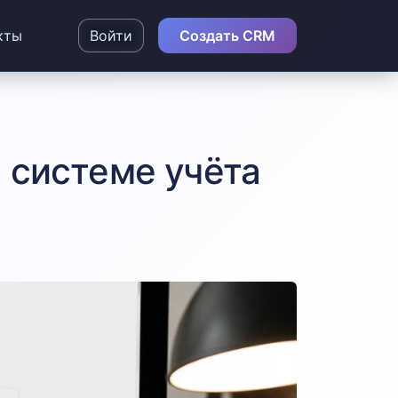
кты
Войти
Создать CRM
 системе учёта