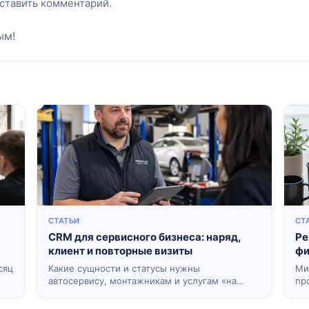
оставить комментарий.
ым!
СТАТЬИ
СТ
CRM для сервисного бизнеса: наряд,
Ре
клиент и повторные визиты
фи
сяц
Какие сущности и статусы нужны
Ми
автосервису, монтажникам и услугам «на
пр
выезд» — без лишней ERP.
во