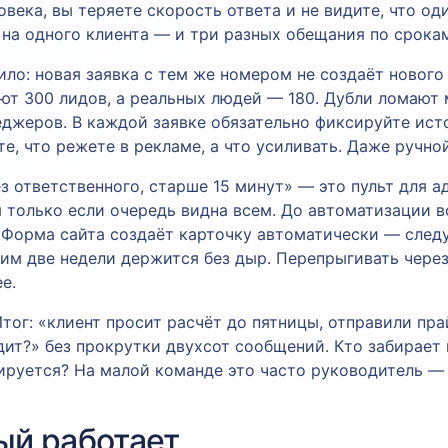
овека, вы теряете скорость ответа и не видите, что о
 на одного клиента — и три разных обещания по срока
ило: новая заявка с тем же номером не создаёт нового
т 300 лидов, а реальных людей — 180. Дубли ломают м
еджеров. В каждой заявке обязательно фиксируйте исто
те, что режете в рекламе, а что усиливать. Даже ручно
з ответственного, старше 15 минут» — это пульт для 
 только если очередь видна всем. До автоматизации в
. Форма сайта создаёт карточку автоматически — сле
им две недели держится без дыр. Перепрыгивать через
е.
Итог: «клиент просит расчёт до пятницы, отправили п
дит?» без прокрутки двухсот сообщений. Кто забирает 
ируется? На малой команде это часто руководитель — 
ый работает