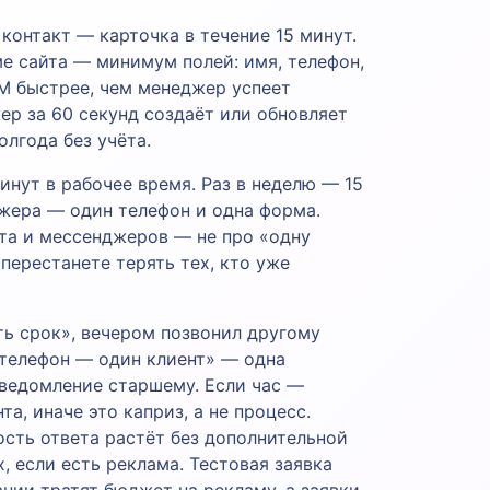
онтакт — карточка в течение 15 минут.
ме сайта — минимум полей: имя, телефон,
RM быстрее, чем менеджер успеет
ер за 60 секунд создаёт или обновляет
олгода без учёта.
инут в рабочее время. Раз в неделю — 15
нджера — один телефон и одна форма.
та и мессенджеров — не про «одну
 перестанете терять тех, кто уже
ть срок», вечером позвонил другому
 телефон — один клиент» — одна
уведомление старшему. Если час —
а, иначе это каприз, а не процесс.
рость ответа растёт без дополнительной
 если есть реклама. Тестовая заявка
нии тратят бюджет на рекламу, а заявки