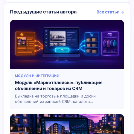
Предыдущие статьи автора
Все статьи →
МОДУЛИ И ИНТЕГРАЦИИ
Модуль «Маркетплейсы»: публикация
объявлений и товаров из CRM
Выкладка на торговые площадки и доски
объявлений из записей CRM, каталога
недвижимости или склада. Статус публикации на
карточке, журнал выкладок, настройка полей и
доступа к площадкам в конструкторе.