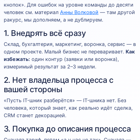
кнопок». Для ошибок на уровне команды до десяти
человек см. материал
Анны Волковой
— там другой
ракурс, мы дополняем, а не дублируем.
1. Внедрять всё сразу
Склад, бухгалтерия, маркетинг, воронка, сервис — в
одном проекте. Малый бизнес не переваривает.
Как
избежать:
один контур (заявки или воронка),
измеримый результат за 2–3 недели.
2. Нет владельца процесса с
вашей стороны
«Пусть IT-шник разберётся» — IT-шника нет. Без
человека, который знает, как реально идёт сделка,
CRM станет декорацией.
3. Покупка до описания процесса
Сначала тариф, потом «а у нас не так». Сначала —